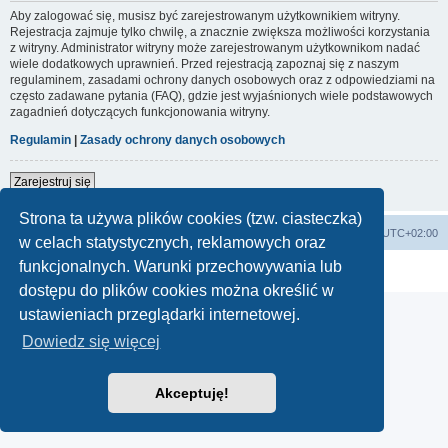
Aby zalogować się, musisz być zarejestrowanym użytkownikiem witryny.
Rejestracja zajmuje tylko chwilę, a znacznie zwiększa możliwości korzystania
z witryny. Administrator witryny może zarejestrowanym użytkownikom nadać
wiele dodatkowych uprawnień. Przed rejestracją zapoznaj się z naszym
regulaminem, zasadami ochrony danych osobowych oraz z odpowiedziami na
często zadawane pytania (FAQ), gdzie jest wyjaśnionych wiele podstawowych
zagadnień dotyczących funkcjonowania witryny.
Regulamin
|
Zasady ochrony danych osobowych
Zarejestruj się
Strona ta używa plików cookies (tzw. ciasteczka)
Start
Usuń ciasteczka witryny
Strefa czasowa
UTC+02:00
w celach statystycznych, reklamowych oraz
funkcjonalnych. Warunki przechowywania lub
Technologię dostarcza
phpBB
® Forum Software © phpBB Limited
Polski pakiet językowy dostarcza
phpBB.pl
dostępu do plików cookies można określić w
ustawieniach przeglądarki internetowej.
Dowiedz się więcej
Akceptuję!