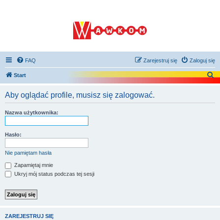
FAQ
Zarejestruj się
Zaloguj się
S
Start
z
Aby oglądać profile, musisz się zalogować.
u
k
Nazwa użytkownika:
a
j
Hasło:
Nie pamiętam hasła
Zapamiętaj mnie
Ukryj mój status podczas tej sesji
ZAREJESTRUJ SIĘ