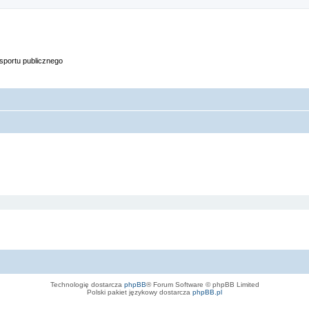
portu publicznego
Technologię dostarcza
phpBB
® Forum Software © phpBB Limited
Polski pakiet językowy dostarcza
phpBB.pl