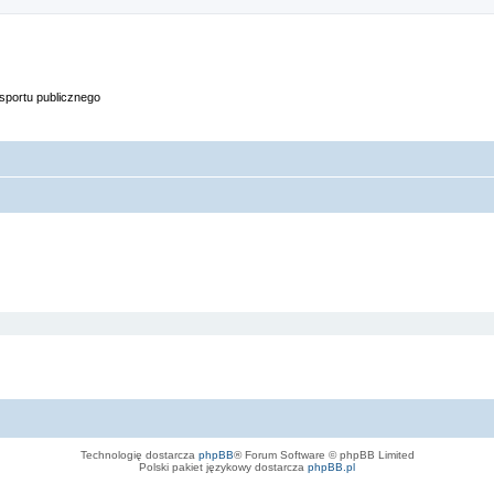
portu publicznego
Technologię dostarcza
phpBB
® Forum Software © phpBB Limited
Polski pakiet językowy dostarcza
phpBB.pl