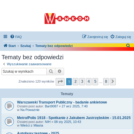
FAQ
Zarejestruj się
Zaloguj się
S
Start
Szukaj
Tematy bez odpowiedzi
z
Tematy bez odpowiedzi
u
Wyszukiwanie zaawansowane
k
Szukaj
Wyszukiwanie zaawansowane
a
Strona
1
z
8
1
2
3
4
5
8
Znaleziono 120 wyników
Następna
j
…
Tematy
Warszawski Transport Publiczny - badanie ankietowe
Ostatni post autor:
Bart9087
«
27 wrz 2025, 7:40
w
Na Poważnie
Metro/Polis 1918 - Spotkanie z Jakubem Jastrzębskim - 15.01.2025
Ostatni post autor:
NIH
«
08 sty 2025, 10:43
w
Wieści z Miasta
Autobusy testowe - 2025