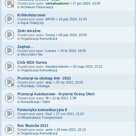
Ostatni post autor:
vernalisadonis
«
27 gru 2024, 13:59
w
Archiwum Obserwacji
Krótkofalarstwo
Ostatni post autor:
MPXD
«
19 paź 2024, 21:43
w
Kącik Hobbysty
Zetki doraźne
Ostatni post autor:
Georg
«
09 paź 2024, 20:59
w
Organizacja Komunikacji
Zaginął…
Ostatni post autor:
Łukasz
«
24 lis 2023, 18:05
w
Wszystko i Nic
Chór MZA Surma
Ostatni post autor:
klaudiuszbienko
«
02 maja 2023, 23:21
w
Organizacja Komunikacji
Przetargi na obsługę linii - 2022
Ostatni post autor:
alojz
«
25 sty 2022, 22:02
w
Rozkłady i Obsługa
Przetargi Autobusowe - Kryteria Oceny Ofert
Ostatni post autor:
fifi
«
12 lip 2021, 1:38
w
Komunikacja i Tabor
Fantastyka komunikacyjna II
Ostatni post autor:
KwZ
«
27 cze 2021, 21:07
w
Infrastruktura Transportowa
Noc Muzeów 2021
Ostatni post autor:
ashir
«
29 kwie 2021, 22:13
w
Organizacja Komunikacji