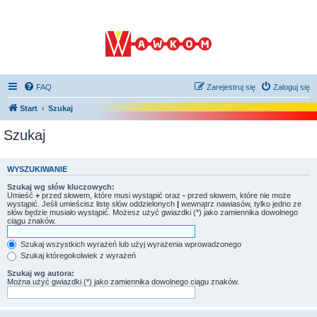
FAQ
Zarejestruj się
Zaloguj się
Start
Szukaj
Szukaj
WYSZUKIWANIE
Szukaj wg słów kluczowych:
Umieść
+
przed słowem, które musi wystąpić oraz
-
przed słowem, które nie może
wystąpić. Jeśli umieścisz listę słów oddzielonych
|
wewnątrz nawiasów, tylko jedno ze
słów będzie musiało wystąpić. Możesz użyć gwiazdki (*) jako zamiennika dowolnego
ciągu znaków.
Szukaj wszystkich wyrażeń lub użyj wyrażenia wprowadzonego
Szukaj któregokolwiek z wyrażeń
Szukaj wg autora:
Można użyć gwiazdki (*) jako zamiennika dowolnego ciągu znaków.