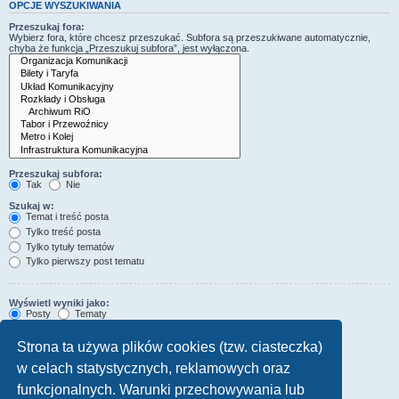
OPCJE WYSZUKIWANIA
Przeszukaj fora:
Wybierz fora, które chcesz przeszukać. Subfora są przeszukiwane automatycznie,
chyba że funkcja „Przeszukuj subfora”, jest wyłączona.
Przeszukaj subfora:
Tak
Nie
Szukaj w:
Temat i treść posta
Tylko treść posta
Tylko tytuły tematów
Tylko pierwszy post tematu
Wyświetl wyniki jako:
Posty
Tematy
Sortuj wyniki wg:
Strona ta używa plików cookies (tzw. ciasteczka)
Rosnąco
Malejąco
w celach statystycznych, reklamowych oraz
Wyświetl wyniki z ostatnich:
funkcjonalnych. Warunki przechowywania lub