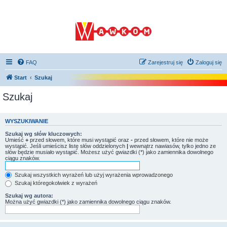
FAQ
Zarejestruj się
Zaloguj się
Start
Szukaj
Szukaj
WYSZUKIWANIE
Szukaj wg słów kluczowych:
Umieść
+
przed słowem, które musi wystąpić oraz
-
przed słowem, które nie może
wystąpić. Jeśli umieścisz listę słów oddzielonych
|
wewnątrz nawiasów, tylko jedno ze
słów będzie musiało wystąpić. Możesz użyć gwiazdki (*) jako zamiennika dowolnego
ciągu znaków.
Szukaj wszystkich wyrażeń lub użyj wyrażenia wprowadzonego
Szukaj któregokolwiek z wyrażeń
Szukaj wg autora:
Można użyć gwiazdki (*) jako zamiennika dowolnego ciągu znaków.