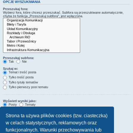
OPCJE WYSZUKIWANIA
Przeszukaj fora:
Wybierz fora, które chcesz przeszukać. Subfora są przeszukiwane automatycznie,
chyba że funkcja „Przeszukuj subfora”, jest wyłączona.
Przeszukaj subfora:
Tak
Nie
Szukaj w:
Temat i treść posta
Tylko treść posta
Tylko tytuły tematów
Tylko pierwszy post tematu
Wyświetl wyniki jako:
Posty
Tematy
Sortuj wyniki wg:
Strona ta używa plików cookies (tzw. ciasteczka)
Rosnąco
Malejąco
w celach statystycznych, reklamowych oraz
Wyświetl wyniki z ostatnich:
funkcjonalnych. Warunki przechowywania lub