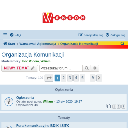
FAQ
Zarejestruj się
Zaloguj się
S
Start
Warszawa i Aglomeracja
Organizacja Komunikacji
z
Organizacja Komunikacji
u
Moderatorzy:
Poc Vocem
,
Wiliam
k
Szukaj
Wyszukiwanie z
NOWY TEMAT
a
Strona
1
z
9
1
2
3
4
5
9
Tematy: 129
Następna
j
…
Ogłoszenia
Ogłoszenia
Ostatni post autor:
Wiliam
«
13 sty 2020, 19:27
Odpowiedzi:
44
1
2
3
Tematy
Fora komunikacyjne BDiK i SITK