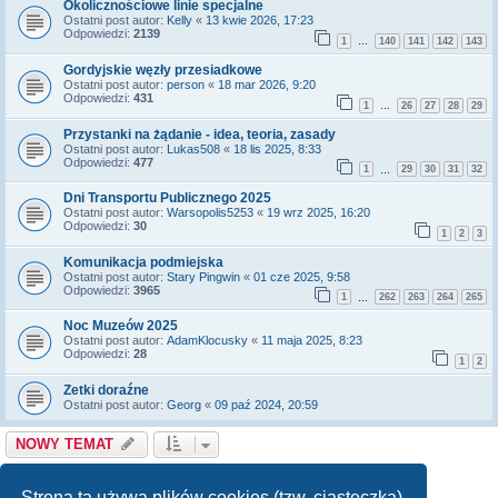
Okolicznościowe linie specjalne
Ostatni post autor:
Kelly
«
13 kwie 2026, 17:23
Odpowiedzi:
2139
1
140
141
142
143
…
Gordyjskie węzły przesiadkowe
Ostatni post autor:
person
«
18 mar 2026, 9:20
Odpowiedzi:
431
1
26
27
28
29
…
Przystanki na żądanie - idea, teoria, zasady
Ostatni post autor:
Lukas508
«
18 lis 2025, 8:33
Odpowiedzi:
477
1
29
30
31
32
…
Dni Transportu Publicznego 2025
Ostatni post autor:
Warsopolis5253
«
19 wrz 2025, 16:20
Odpowiedzi:
30
1
2
3
Komunikacja podmiejska
Ostatni post autor:
Stary Pingwin
«
01 cze 2025, 9:58
Odpowiedzi:
3965
1
262
263
264
265
…
Noc Muzeów 2025
Ostatni post autor:
AdamKlocusky
«
11 maja 2025, 8:23
Odpowiedzi:
28
1
2
Zetki doraźne
Ostatni post autor:
Georg
«
09 paź 2024, 20:59
NOWY TEMAT
Strona
1
z
9
1
2
3
4
5
9
Tematy: 129
Następna
…
Strona ta używa plików cookies (tzw. ciasteczka)