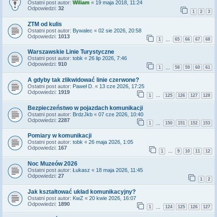
Ostatni post autor:
Wiliam
«
19 maja 2018, 11:24
Odpowiedzi:
32
1
2
3
ZTM od kulis
Ostatni post autor:
Bywalec
«
02 sie 2026, 20:58
Odpowiedzi:
1013
1
65
66
67
68
…
Warszawskie Linie Turystyczne
Ostatni post autor:
tobk
«
26 lip 2026, 7:46
Odpowiedzi:
910
1
58
59
60
61
…
A gdyby tak zlikwidować linie czerwone?
Ostatni post autor:
Paweł D.
«
13 cze 2026, 17:25
Odpowiedzi:
1919
1
125
126
127
128
…
Bezpieczeństwo w pojazdach komunikacji
Ostatni post autor:
BrdzJkb
«
07 cze 2026, 10:40
Odpowiedzi:
2287
1
150
151
152
153
…
Pomiary w komunikacji
Ostatni post autor:
tobk
«
26 maja 2026, 1:05
Odpowiedzi:
167
1
9
10
11
12
…
Noc Muzeów 2026
Ostatni post autor:
Łukasz
«
18 maja 2026, 11:45
Odpowiedzi:
27
1
2
Jak kształtować układ komunikacyjny?
Ostatni post autor:
KwZ
«
20 kwie 2026, 16:07
Odpowiedzi:
1890
1
124
125
126
127
…