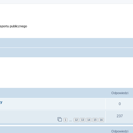
portu publicznego
szukiwanie zaawansowane
Odpowiedzi
cy
0
237
1
12
13
14
15
16
…
Odpowiedzi