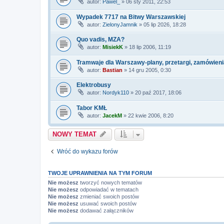
autor:
Pawel_
» 06 sty 2011, 22:53
Wypadek 7717 na Bitwy Warszawskiej
autor:
ZielonyJamnik
» 05 lip 2026, 18:28
Quo vadis, MZA?
autor:
MisiekK
» 18 lip 2006, 11:19
Tramwaje dla Warszawy-plany, przetargi, zamówieni
autor:
Bastian
» 14 gru 2005, 0:30
Elektrobusy
autor:
Nordyk110
» 20 paź 2017, 18:06
Tabor KMŁ
autor:
JacekM
» 22 kwie 2006, 8:20
NOWY TEMAT
Wróć do wykazu forów
TWOJE UPRAWNIENIA NA TYM FORUM
Nie możesz
tworzyć nowych tematów
Nie możesz
odpowiadać w tematach
Nie możesz
zmieniać swoich postów
Nie możesz
usuwać swoich postów
Nie możesz
dodawać załączników