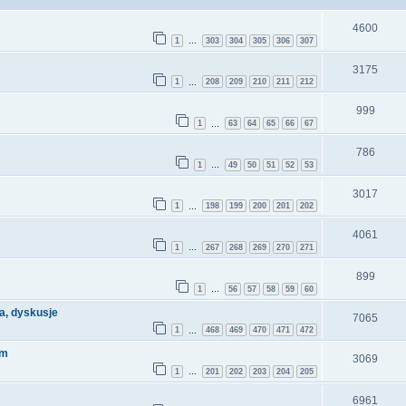
4600
1
303
304
305
306
307
…
3175
1
208
209
210
211
212
…
999
1
63
64
65
66
67
…
786
1
49
50
51
52
53
…
3017
1
198
199
200
201
202
…
4061
1
267
268
269
270
271
…
899
1
56
57
58
59
60
…
a, dyskusje
7065
1
468
469
470
471
472
…
ym
3069
1
201
202
203
204
205
…
6961