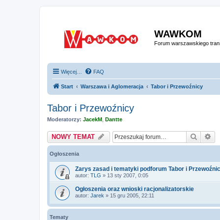
WAWKOM
Forum warszawskiego trans
Więcej…
FAQ
Start
Warszawa i Aglomeracja
Tabor i Przewoźnicy
Tabor i Przewoźnicy
Moderatorzy:
JacekM
,
Dantte
Szukaj
Wy
NOWY TEMAT
Ogłoszenia
Zarys zasad i tematyki podforum Tabor i Przewoźni
autor:
TLG
» 13 sty 2007, 0:05
Ogłoszenia oraz wnioski racjonalizatorskie
autor:
Jarek
» 15 gru 2005, 22:11
Tematy