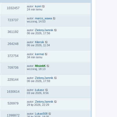
autor:
konri
1032457
24 min temu
autor:
marco_wawa
723737
wczoraj, 14:53
autor:
ZielonyJamnik
361192
06 sie 2026, 17:56
autor:
Kilersik
264248
06 sie 2026, 11:34
autor:
karmat
372754
34 min temu
autor:
MisiekK
709706
wczoraj, 18:13
autor:
ZielonyJamnik
229144
06 sie 2026, 17:59
autor:
Łukasz
1630614
03 sie 2026, 8:56
autor:
ZielonyJamnik
526979
29 lip 2026, 22:29
autor:
Lukas508
1398872
26 lip 2026, 18:35