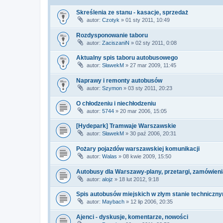
Skreślenia ze stanu - kasacje, sprzedaż
autor:
Czotyk
» 01 sty 2011, 10:49
Rozdysponowanie taboru
autor:
ZaciszaniN
» 02 sty 2011, 0:08
Aktualny spis taboru autobusowego
autor:
SławekM
» 27 mar 2009, 11:45
Naprawy i remonty autobusów
autor:
Szymon
» 03 sty 2011, 20:23
O chłodzeniu i niechłodzeniu
autor:
5744
» 20 mar 2006, 15:05
[Hydepark] Tramwaje Warszawskie
autor:
SławekM
» 30 paź 2006, 20:31
Pożary pojazdów warszawskiej komunikacji
autor:
Walas
» 08 kwie 2009, 15:50
Autobusy dla Warszawy-plany, przetargi, zamówieni
autor:
alojz
» 18 lut 2012, 9:18
Spis autobusów miejskich w złym stanie techniczn
autor:
Maybach
» 12 lip 2006, 20:35
Ajenci - dyskusje, komentarze, nowości