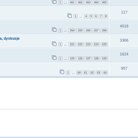
1
461
462
463
464
465
…
117
1
4
5
6
7
8
…
4018
1
264
265
266
267
268
…
a, dyskusje
3366
1
221
222
223
224
225
…
1624
1
105
106
107
108
109
…
957
1
60
61
62
63
64
…