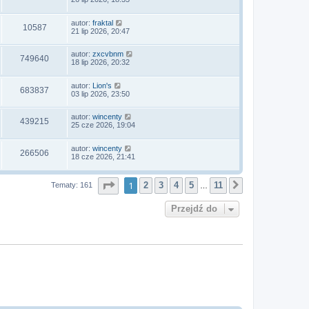
autor:
fraktal
10587
21 lip 2026, 20:47
autor:
zxcvbnm
749640
18 lip 2026, 20:32
autor:
Lion's
683837
03 lip 2026, 23:50
autor:
wincenty
439215
25 cze 2026, 19:04
autor:
wincenty
266506
18 cze 2026, 21:41
Strona
1
z
11
1
2
3
4
5
11
Tematy: 161
Następna
…
Przejdź do